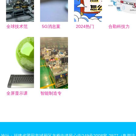
字适老新未
来
全球技术范
5G消息案
2024热门
合勤科技力
式 网络战
例分享 中
手机游戏排
推UTM高
略视角下的
国搜索网络
行榜 深掘
端产品，引
北京现代旗
技术服务的
《古剑世
领网络安全
舰工厂技术
创新实践
界》新章的
技术服务新
结构实态
网络技术服
篇章
务革新
全屏显示课
智能制造专
程章节 提
业与实训室
升网络技术
智能工厂的
服务学习体
核心培训基
验
地与网络技
地址：福建省莆田市城厢区龙桥街道民心街249号2008室-2977（集群注