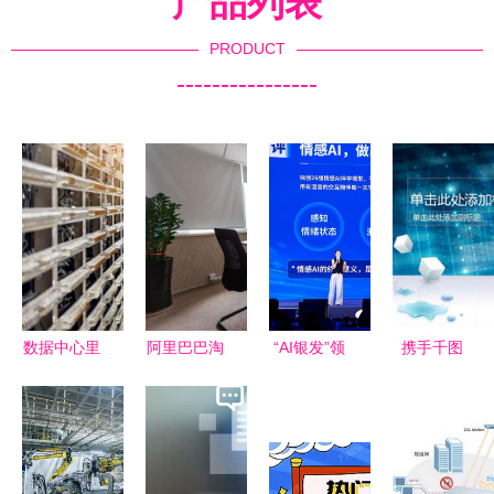
产品列表
PRODUCT
----------------
数据中心里
阿里巴巴淘
“AI银发”领
携手千图
的幕后英雄
宝天猫美工
航智慧养
网，探索网
平板电脑上
设计
老，2026
络技术服务
的网络工程
中国互联网
的蓝色科技
师
大会聚焦数
PPT模板